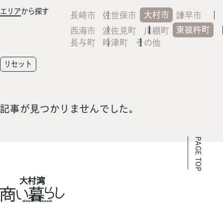
エリア
から探す
大村市
長崎市
佐世保市
諫早市
東彼杵町
西海市
波佐見町
川棚町
長与町
時津町
その他
リセット
記事が見つかりませんでした。
PAGE TOP