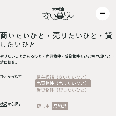
top
> 記事一覧
商
売
貸
いたいひと・
りたいひと・
したいひと
やりたいことがあるひと・売買物件・賃貸物件をひと柄や想いと一
緒に紹介。
ひと
から探す
借主候補（商いたいひと）
売買物件（売りたいひと）
賃貸物件（貸したいひと）
状況
から探す
成約済
探し中