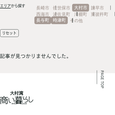
エリア
から探す
大村市
長崎市
佐世保市
諫早市
西海市
波佐見町
川棚町
東彼杵町
長与町
時津町
その他
リセット
記事が見つかりませんでした。
PAGE TOP