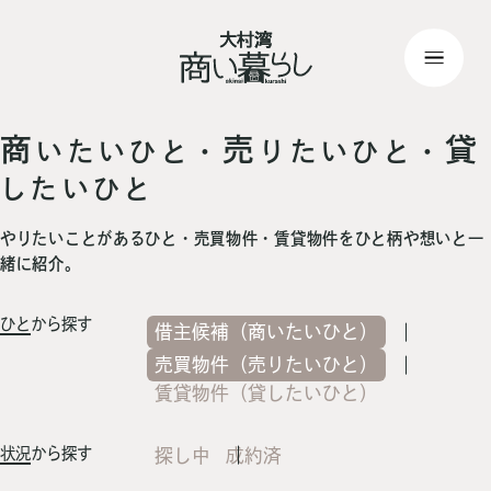
top
> 記事一覧
商
売
貸
いたいひと・
りたいひと・
したいひと
やりたいことがあるひと・売買物件・賃貸物件をひと柄や想いと一
緒に紹介。
ひと
から探す
借主候補（商いたいひと）
売買物件（売りたいひと）
賃貸物件（貸したいひと）
状況
から探す
探し中
成約済