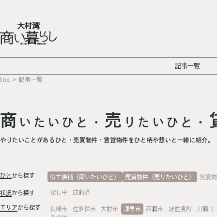
記事一覧
top
> 記事一覧
商
売
いたいひと・
りたいひと・
やりたいことがあるひと・売買物件・賃貸物件をひと柄や想いと一緒に紹介。
ひと
から探す
借主候補（商いたいひと）
売買物件（売りたいひと）
賃貸
探し中
成約済
状況
から探す
エリア
から探す
長崎市
佐世保市
大村市
諫早市
西海市
波佐見町
川棚町