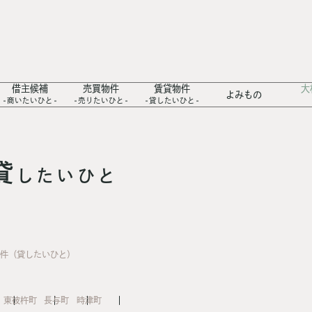
借主候補
売買物件
賃貸物件
大
よみもの
商いたいひと
売りたいひと
貸したいひと
貸
したいひと
物件（貸したいひと）
東彼杵町
長与町
時津町