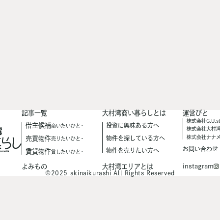
記事一覧
大村湾商い暮らしとは
運営びと
株式会社G.U.st
借主候補
投資に興味ある方へ
商いたいひと
株式会社大村
株式会社ナナ
売買物件
物件を探している方へ
売りたいひと
お問い合わせ
物件を売りたい方へ
賃貸物件
貸したいひと
instagram
よみもの
大村湾エリアとは
©2025 akinaikurashi All Rights Reserved