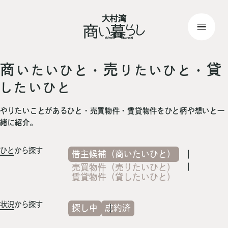
top
> 記事一覧
商
売
貸
いたいひと・
りたいひと・
したいひと
やりたいことがあるひと・売買物件・賃貸物件をひと柄や想いと一
緒に紹介。
ひと
から探す
借主候補（商いたいひと）
売買物件（売りたいひと）
賃貸物件（貸したいひと）
状況
から探す
探し中
成約済