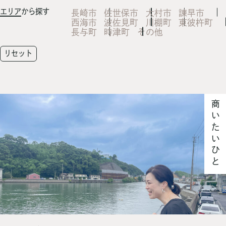
エリア
から探す
長崎市
佐世保市
大村市
諫早市
西海市
波佐見町
川棚町
東彼杵町
長与町
時津町
その他
リセット
商いたいひと