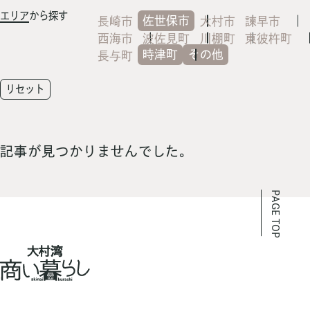
エリア
から探す
佐世保市
長崎市
大村市
諫早市
西海市
波佐見町
川棚町
東彼杵町
時津町
その他
長与町
リセット
記事が見つかりませんでした。
PAGE TOP