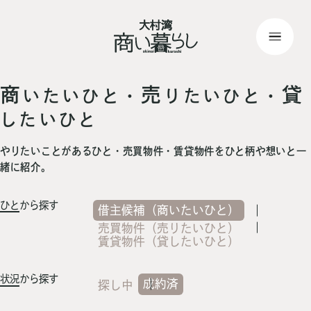
top
> 記事一覧
商
売
貸
いたいひと・
りたいひと・
したいひと
やりたいことがあるひと・売買物件・賃貸物件をひと柄や想いと一
緒に紹介。
ひと
から探す
借主候補（商いたいひと）
売買物件（売りたいひと）
賃貸物件（貸したいひと）
状況
から探す
成約済
探し中