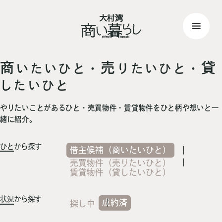
top
> 記事一覧
商
売
貸
いたいひと・
りたいひと・
したいひと
やりたいことがあるひと・売買物件・賃貸物件をひと柄や想いと一
緒に紹介。
ひと
から探す
借主候補（商いたいひと）
売買物件（売りたいひと）
賃貸物件（貸したいひと）
状況
から探す
成約済
探し中