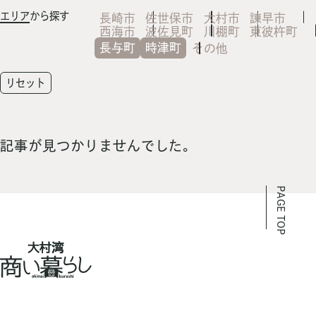
エリア
から探す
長崎市
佐世保市
大村市
諫早市
西海市
波佐見町
川棚町
東彼杵町
長与町
時津町
その他
リセット
記事が見つかりませんでした。
PAGE TOP