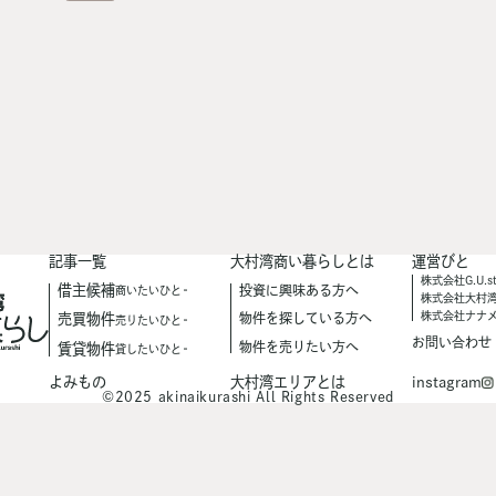
記事一覧
大村湾商い暮らしとは
運営びと
株式会社G.U.st
借主候補
投資に興味ある方へ
商いたいひと
株式会社大村
株式会社ナナ
売買物件
物件を探している方へ
売りたいひと
お問い合わせ
物件を売りたい方へ
賃貸物件
貸したいひと
instagram
よみもの
大村湾エリアとは
©2025 akinaikurashi All Rights Reserved