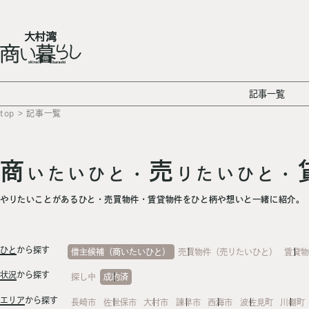
記事一覧
top
> 記事一覧
商
売
いたいひと・
りたいひと・
やりたいことがあるひと・売買物件・賃貸物件をひと柄や想いと一緒に紹介。
ひと
から探す
借主候補（商いたいひと）
売買物件（売りたいひと）
賃貸
状況
から探す
探し中
成約済
エリア
から探す
長崎市
佐世保市
大村市
諫早市
西海市
波佐見町
川棚町