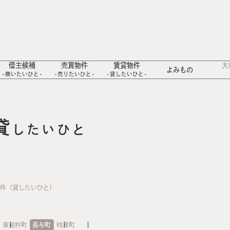
借主候補
売買物件
賃貸物件
大
よみもの
商いたいひと
売りたいひと
貸したいひと
貸
したいひと
物件（貸したいひと）
東彼杵町
長与町
時津町