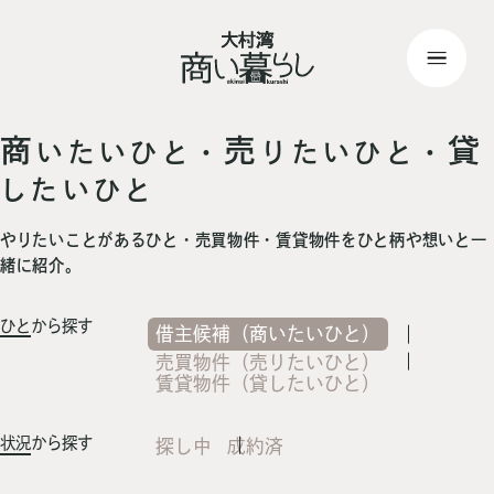
top
> 記事一覧
商
売
貸
いたいひと・
りたいひと・
したいひと
やりたいことがあるひと・売買物件・賃貸物件をひと柄や想いと一
緒に紹介。
ひと
から探す
借主候補（商いたいひと）
売買物件（売りたいひと）
賃貸物件（貸したいひと）
状況
から探す
探し中
成約済