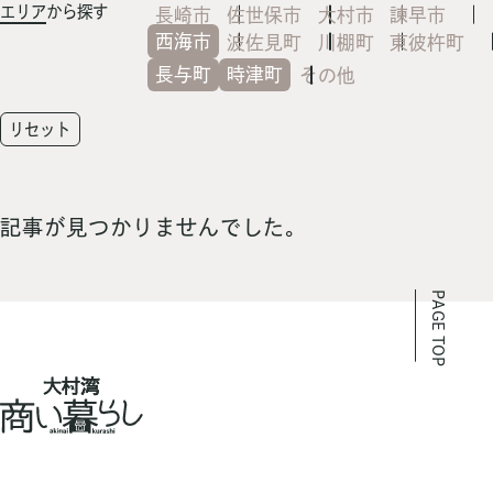
エリア
から探す
長崎市
佐世保市
大村市
諫早市
西海市
波佐見町
川棚町
東彼杵町
長与町
時津町
その他
リセット
記事が見つかりませんでした。
PAGE TOP