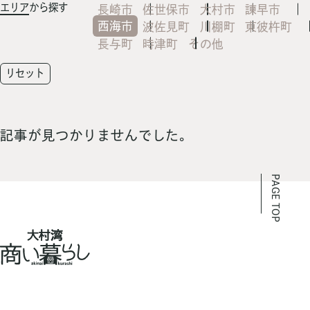
エリア
から探す
長崎市
佐世保市
大村市
諫早市
西海市
波佐見町
川棚町
東彼杵町
長与町
時津町
その他
リセット
記事が見つかりませんでした。
PAGE TOP