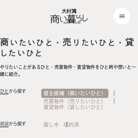
top
> 記事一覧
商
売
貸
いたいひと・
りたいひと・
したいひと
やりたいことがあるひと・売買物件・賃貸物件をひと柄や想いと一
緒に紹介。
ひと
から探す
借主候補（商いたいひと）
売買物件（売りたいひと）
賃貸物件（貸したいひと）
状況
から探す
探し中
成約済