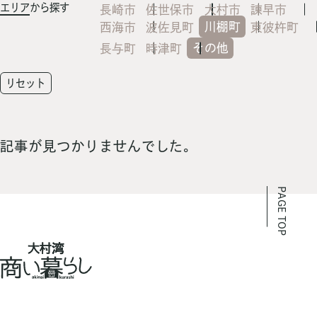
エリア
から探す
長崎市
佐世保市
大村市
諫早市
川棚町
西海市
波佐見町
東彼杵町
その他
長与町
時津町
リセット
記事が見つかりませんでした。
PAGE TOP