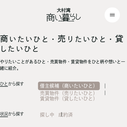
top
> 記事一覧
商
売
貸
いたいひと・
りたいひと・
したいひと
やりたいことがあるひと・売買物件・賃貸物件をひと柄や想いと一
緒に紹介。
ひと
から探す
借主候補（商いたいひと）
売買物件（売りたいひと）
賃貸物件（貸したいひと）
状況
から探す
探し中
成約済