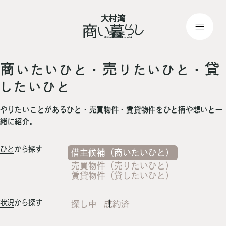
top
> 記事一覧
商
売
貸
いたいひと・
りたいひと・
したいひと
やりたいことがあるひと・売買物件・賃貸物件をひと柄や想いと一
緒に紹介。
ひと
から探す
借主候補（商いたいひと）
売買物件（売りたいひと）
賃貸物件（貸したいひと）
状況
から探す
探し中
成約済