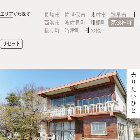
エリア
から探す
長崎市
佐世保市
大村市
諫早市
東彼杵町
西海市
波佐見町
川棚町
長与町
時津町
その他
リセット
売りたいひと