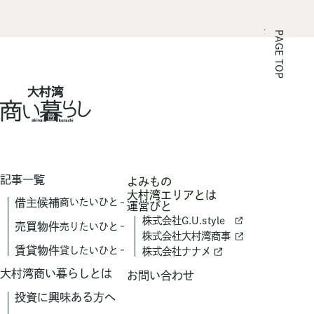
PAGE TOP
記事一覧
よみもの
大村湾エリアとは
借主候補
商いたいひと
運営びと
株式会社G.U.style
売買物件
売りたいひと
株式会社大村湾商事
賃貸物件
貸したいひと
株式会社ナナメ
大村湾商い暮らしとは
お問い合わせ
投資に興味ある方へ