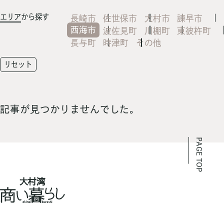
エリア
から探す
長崎市
佐世保市
大村市
諫早市
西海市
波佐見町
川棚町
東彼杵町
長与町
時津町
その他
リセット
記事が見つかりませんでした。
PAGE TOP