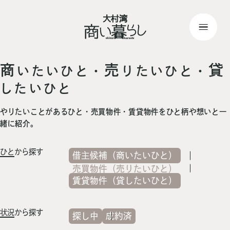
top
> 記事一覧
商
売
貸
いたいひと・
りたいひと・
したいひと
やりたいことがあるひと・売買物件・賃貸物件をひと柄や想いと一
緒に紹介。
ひと
から探す
借主候補（商いたいひと）
売買物件（売りたいひと）
賃貸物件（貸したいひと）
状況
から探す
探し中
成約済