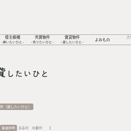
借主候補
売買物件
賃貸物件
大
よみもの
商いたいひと
売りたいひと
貸したいひと
貸
したいひと
物件（貸したいひと）
東彼杵町
長与町
時津町