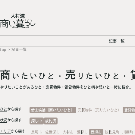
記事一覧
top
> 記事一覧
商
売
いたいひと・
りたいひと・
やりたいことがあるひと・売買物件・賃貸物件をひと柄や想いと一緒に紹介。
ひと
から探す
借主候補（商いたいひと）
売買物件（売りたいひと）
賃貸
状況
から探す
探し中
成約済
エリア
から探す
長崎市
佐世保市
大村市
諫早市
西海市
波佐見町
川棚町