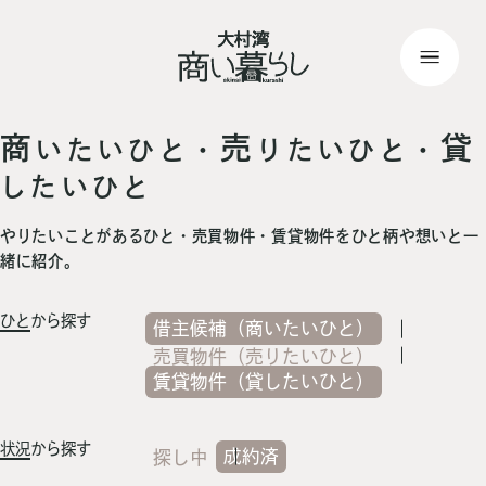
top
> 記事一覧
商
売
貸
いたいひと・
りたいひと・
したいひと
やりたいことがあるひと・売買物件・賃貸物件をひと柄や想いと一
緒に紹介。
ひと
から探す
借主候補（商いたいひと）
売買物件（売りたいひと）
賃貸物件（貸したいひと）
状況
から探す
成約済
探し中