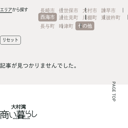
エリア
から探す
長崎市
佐世保市
大村市
諫早市
西海市
波佐見町
川棚町
東彼杵町
その他
長与町
時津町
リセット
記事が見つかりませんでした。
PAGE TOP