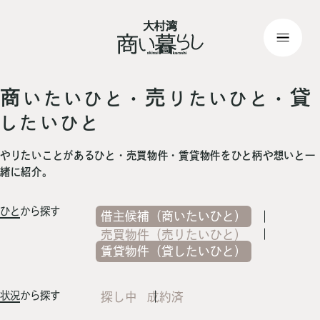
top
> 記事一覧
商
売
貸
いたいひと・
りたいひと・
したいひと
やりたいことがあるひと・売買物件・賃貸物件をひと柄や想いと一
緒に紹介。
ひと
から探す
借主候補（商いたいひと）
売買物件（売りたいひと）
賃貸物件（貸したいひと）
状況
から探す
探し中
成約済