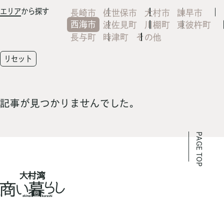
エリア
から探す
長崎市
佐世保市
大村市
諫早市
西海市
波佐見町
川棚町
東彼杵町
長与町
時津町
その他
リセット
記事が見つかりませんでした。
PAGE TOP