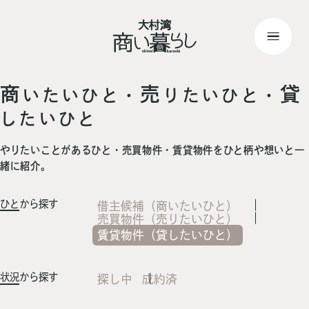
top
> 記事一覧
商
売
貸
いたいひと・
りたいひと・
したいひと
やりたいことがあるひと・売買物件・賃貸物件をひと柄や想いと一
緒に紹介。
ひと
から探す
借主候補（商いたいひと）
売買物件（売りたいひと）
賃貸物件（貸したいひと）
状況
から探す
探し中
成約済