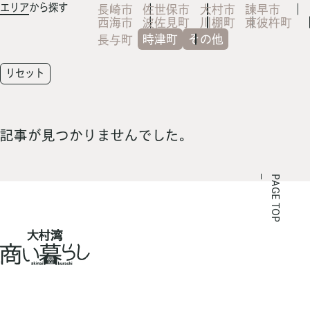
エリア
から探す
長崎市
佐世保市
大村市
諫早市
西海市
波佐見町
川棚町
東彼杵町
時津町
その他
長与町
リセット
記事が見つかりませんでした。
PAGE TOP