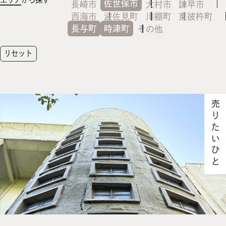
佐世保市
長崎市
大村市
諫早市
西海市
波佐見町
川棚町
東彼杵町
長与町
時津町
その他
リセット
売りたいひと