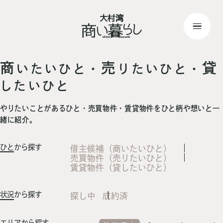
top
> 記事一覧
商
売
貸
いたいひと・
りたいひと・
したいひと
やりたいことがあるひと・売買物件・賃貸物件をひと柄や想いと一
緒に紹介。
ひと
から探す
借主候補（商いたいひと）
売買物件（売りたいひと）
賃貸物件（貸したいひと）
状況
から探す
探し中
成約済
エリア
から探す