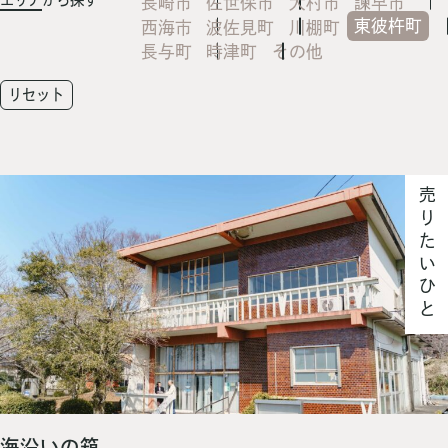
長崎市
佐世保市
大村市
諫早市
東彼杵町
西海市
波佐見町
川棚町
長与町
時津町
その他
リセット
売りたいひと
海沿いの箱