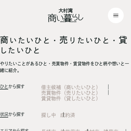
top
> 記事一覧
商
売
貸
いたいひと・
りたいひと・
したいひと
やりたいことがあるひと・売買物件・賃貸物件をひと柄や想いと一
緒に紹介。
ひと
から探す
借主候補（商いたいひと）
売買物件（売りたいひと）
賃貸物件（貸したいひと）
状況
から探す
探し中
成約済
エリア
から探す